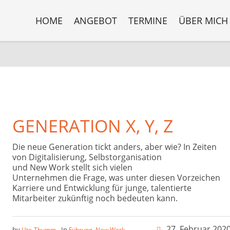
HOME
ANGEBOT
TERMINE
ÜBER MICH
GENERATION X, Y, Z
Die neue Generation tickt anders, aber wie? In Zeiten
von Digitalisierung, Selbstorganisation
und New Work stellt sich vielen
Unternehmen die Frage, was unter diesen Vorzeichen
Karriere und Entwicklung für junge, talentierte
Mitarbeiter zukünftig noch bedeuten kann.
27. Februar 202
by
In
,
,
Ute-Thumm
Führung
New Work