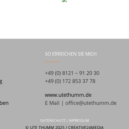
SO ERREICHEN SIE MICH
+49 (0) 8121 – 91 20 30
g
+49 (0) 172 853 37 78
www.utethumm.de
aben
E Mail |
office@utethumm.de
DATENSCHUTZ |
IMPRESSUM
© UTE THUMM 2025 / CREATIVE24MEDIA