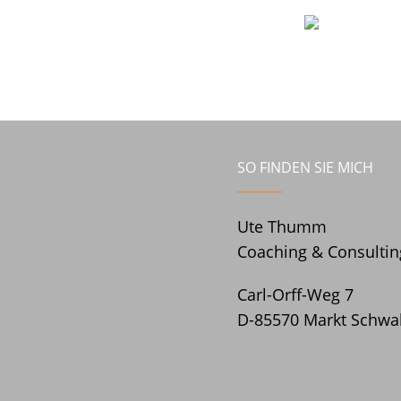
SO FINDEN SIE MICH
Ute Thumm
Coaching & Consultin
Carl-Orff-Weg 7
D-85570 Markt Schw