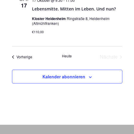
17 Oktober @ 9:30
-
17:00
17
Lebensmitte. Mitten im Leben. Und nun?
Kloster Heidenheim
Ringstraße 8, Heidenheim
(Altmühlfranken)
€110,00
Veranst
Heute
Nächste
Veranstaltungen
Vorherige
Kalender abonnieren