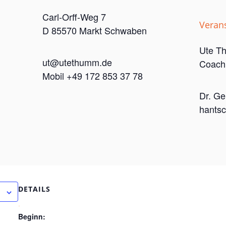
Carl-Orff-Weg 7
Verans
D 85570 Markt Schwaben
Ute T
ut@utethumm.de
Coachi
Mobil +49 172 853 37 78
Dr. Ge
hantsc
DETAILS
Beginn: