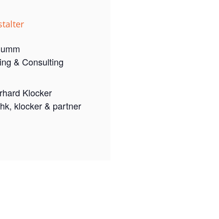
talter
humm
ng & Consulting
rhard Klocker
hk, klocker & partner