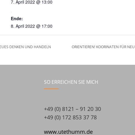
7. April 2022 @ 13:00
Ende:
8. April 2022 @ 17:00
NEUES DENKEN UND HANDELN
ORIENTIEREN! KOORINATEN FÜR N
SO ERREICHEN SIE MICH
+49 (0) 8121 – 91 20 30
+49 (0) 172 853 37 78
www.utethumm.de